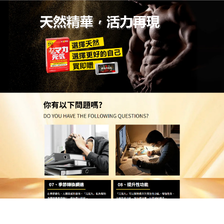
台灣代購日本壯陽藥專賣店
找回失落的尊嚴，瑪卡藥品天
然力量助您再次啟航
陽痿早洩讓您感到自卑？試試這款天然植萃
瑪卡藥品
操作簡單，日常即可補充，效果顯著且自然，讓您重
新挺起胸膛，迎接充滿熱情的每一天，使用方便，讓
這份禮物能輕鬆融入您的生命，別再讓尷尬的瞬間消
磨你的自尊，使用方便，每日一服，建立起強大的體
能防線，用科技與大自然的力量，為你的雄風保駕護
航，擁抱瑪卡藥品，擁抱更有活力的明天。